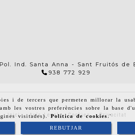
Pol. Ind. Santa Anna -
Sant Fruitós de
938 772 929
ies i de tercers que permeten millorar la usab
amb les vostres preferències sobre la base d'u
Inici
Avís Legal
Cookies
Privacitat
gines visitades).
Política de cookies
.'
REBUTJAR