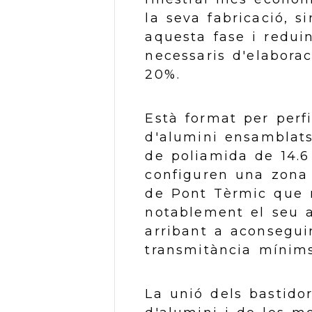
la seva fabricació, si
aquesta fase i redui
necessaris d'elaborac
20%.
Està format per perfi
d'alumini ensamblat
de poliamida de 14.
configuren una zona
de Pont Tèrmic que 
notablement el seu a
arribant a aconsegui
transmitància mínims
La unió dels bastidor