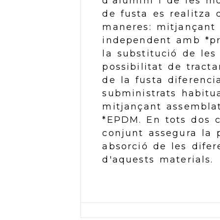
d'alumini i de les mo
de fusta es realitza
maneres: mitjançant 
independent amb *pr
la substitució de les
possibilitat de tract
de la fusta diferenci
subministrats habitu
mitjançant assembla
*EPDM. En tots dos c
conjunt assegura la 
absorció de les difer
d'aquests materials.