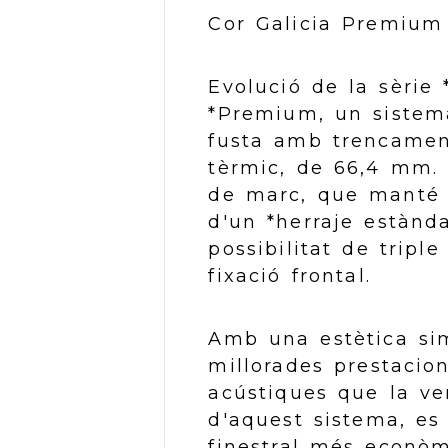
Cor Galicia Premium
Evolució de la sèrie 
*Premium, un sistem
fusta amb trencamen
tèrmic, de 66,4 mm. 
de marc, que manté l
d'un *herraje estàn
possibilitat de triple
fixació frontal.
Amb una estètica sim
millorades prestacio
acústiques que la ver
d'aquest sistema, es
finestral més econòm