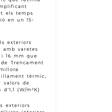
mplificant
nt els temps
ió en un 15-
ls exteriors
s amb varetes
6 i 16 mm que
 de Trencament
millora
ïllament tèrmic,
r valors de
 d'1,1 (W/m²K)
s exteriors