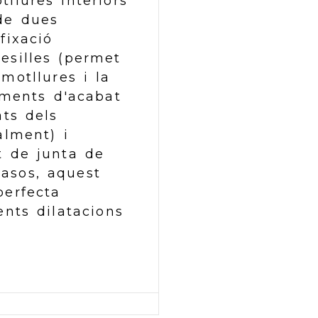
tllures interiors
 de dues
fixació
esilles (permet
 motllures i la
aments d'acabat
ats dels
alment) i
t de junta de
asos, aquest
perfecta
ents dilatacions