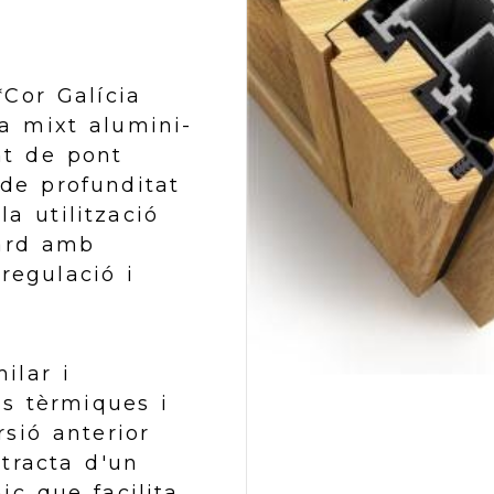
*Cor Galícia
a mixt alumini-
t de pont
de profunditat
a utilització
dard amb
 regulació i
ilar i
ns tèrmiques i
sió anterior
 tracta d'un
ic que facilita