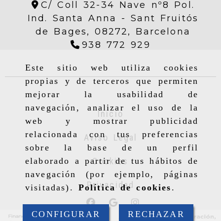
C/ Coll 32-34 Nave nº8 Pol.
Ind. Santa Anna -
Sant Fruitós
de Bages,
08272,
Barcelona
938 772 929
Este sitio web utiliza cookies
propias y de terceros que permiten
mejorar la usabilidad de
navegación, analizar el uso de la
Inicio
web y mostrar publicidad
relacionada con tus preferencias
Aviso Legal
sobre la base de un perfil
Cookies
elaborado a partir de tus hábitos de
navegación (por ejemplo, páginas
Privacidad
visitadas).
Política de cookies
.
CONFIGURAR
RECHAZAR